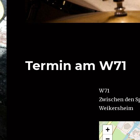
Termin am
W71
W71
Zwischen den S
Weikersheim
+
−