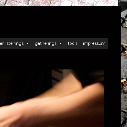
er listenings
gatherings
tools
impressum