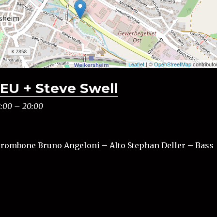
Leaflet
| ©
OpenStreetMap
contributo
U + Steve Swell
8:00
–
20:00
Trombone Bruno Angeloni – Alto Stephan Deller – Bass