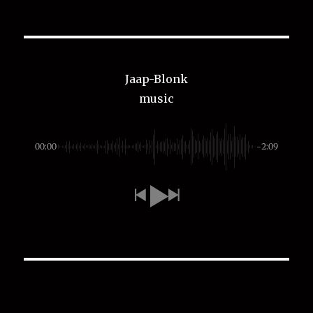
Jaap-Blonk
music
00:00
-2:09