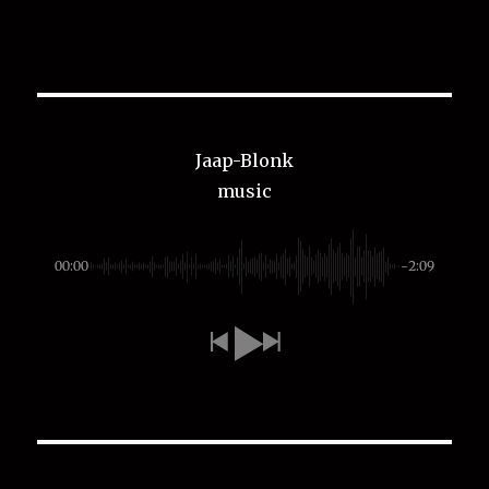
Jaap-Blonk
music
00:00
-2:09