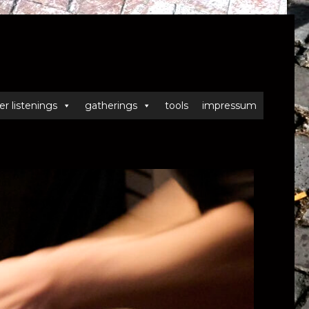
er listenings
gatherings
tools
impressum