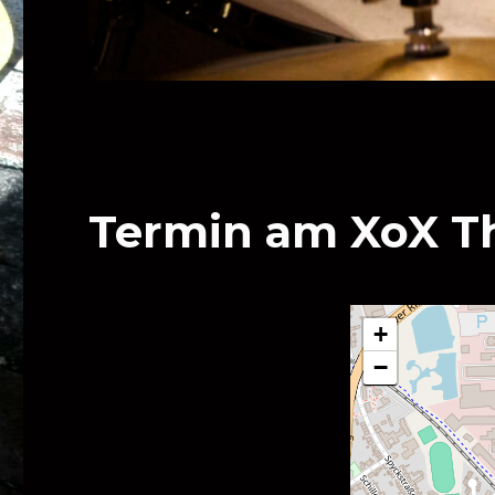
Termin am
XoX T
+
−