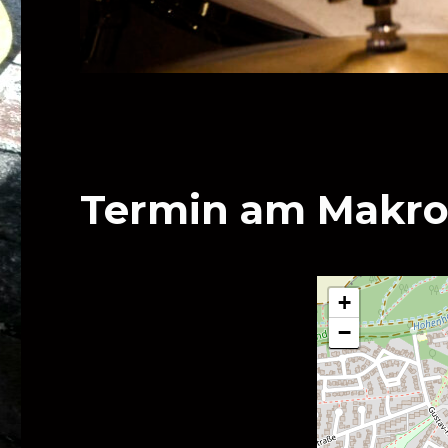
Termin am
Makro
+
−