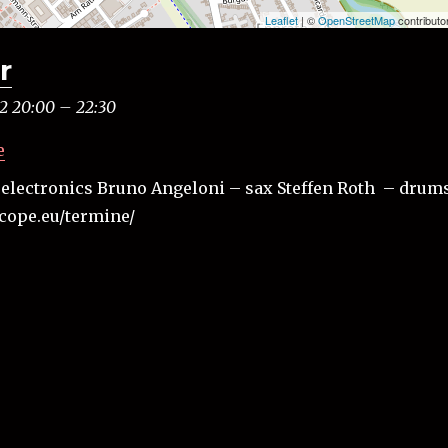
Leaflet
| ©
OpenStreetMap
contributo
r
2 20:00
–
22:30
e
electronics Bruno Angeloni – sax Steffen Roth – drum
cope.eu/termine/