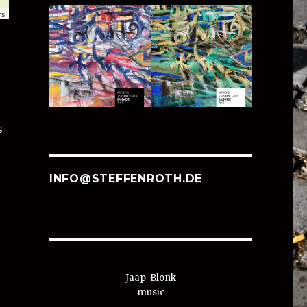
rs
s
INFO@STEFFENROTH.DE
Jaap-Blonk
music