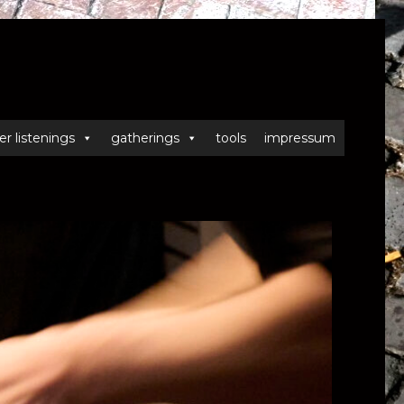
er listenings
gatherings
tools
impressum