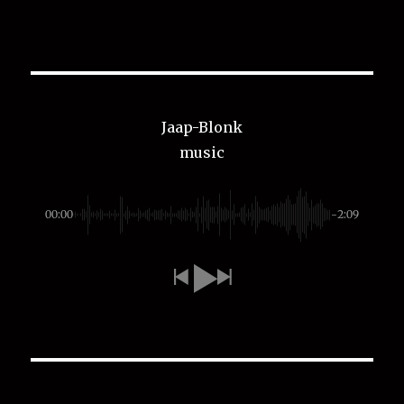
Jaap-Blonk
music
00:00
-2:09