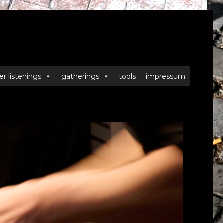
er listenings
gatherings
tools
impressum