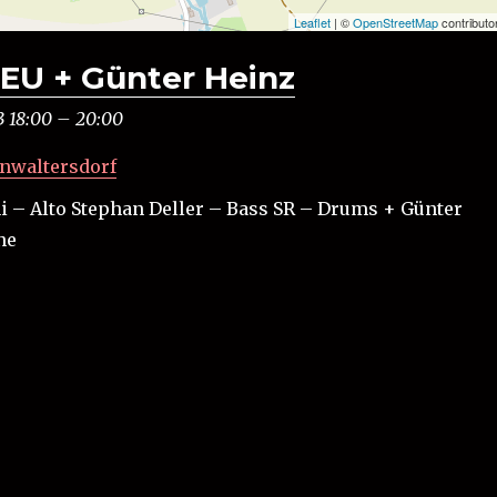
Leaflet
| ©
OpenStreetMap
contributo
U + Günter Heinz
3 18:00
–
20:00
nwaltersdorf
 – Alto Stephan Deller – Bass SR – Drums + Günter
ne