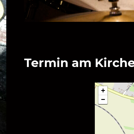
Termin am
Kirch
+
−