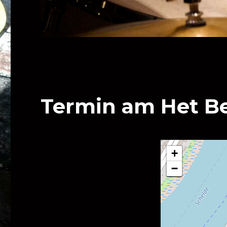
Termin am
Het B
+
−