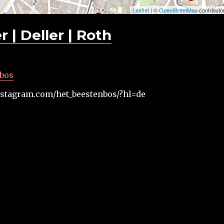
Leaflet
| ©
OpenStreetMap
contributo
 | Deller | Roth
nbos
nstagram.com/het_beestenbos/?hl=de