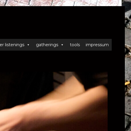
er listenings
gatherings
tools
impressum