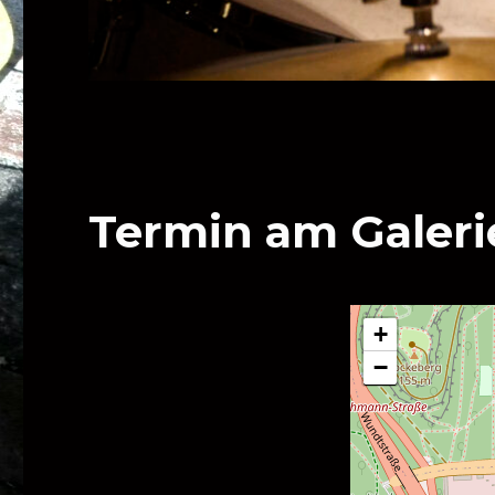
Termin am
Galer
+
−