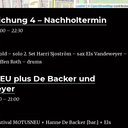
Leaflet
| ©
OpenStreetMap
contributo
lichung 4 – Nachholtermin
:00
–
22:30
B
old – solo 2. Set Harri Sjoström – sax Els Vandeweyer –
ffen Roth – drums
U plus De Backer und
yer
0
–
21:00
B
tival MOTUSNEU + Hanne De Backer [bar.] + Els