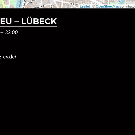
Leaflet
| ©
OpenStreetMap
contributo
EU – LÜBECK
–
22:00
-cv.de/