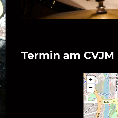
Termin am
CVJM
+
−