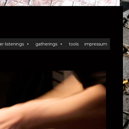
er listenings
gatherings
tools
impressum