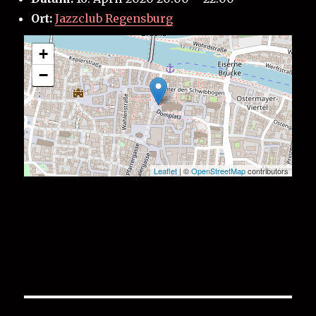
Ort:
Jazzclub Regensburg
+
−
Leaflet
| ©
OpenStreetMap
contributors