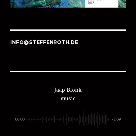
INFO@STEFFENROTH.DE
Jaap-Blonk
music
00:00
-2:09