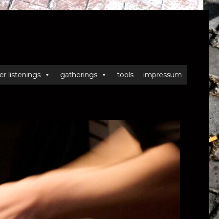
er listenings
gatherings
tools
impressum