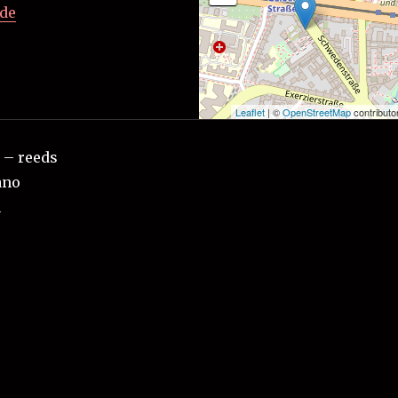
ede
Leaflet
| ©
OpenStreetMap
contributo
 – reeds
ano
n