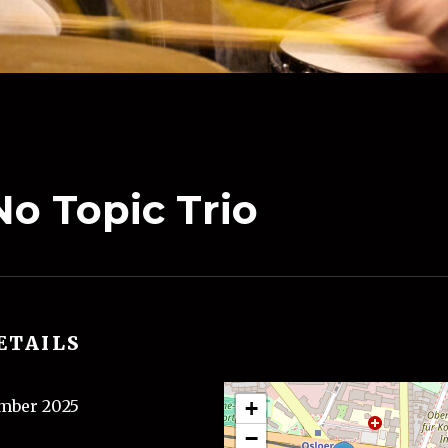
No Topic Trio
ETAILS
ember 2025
+
−