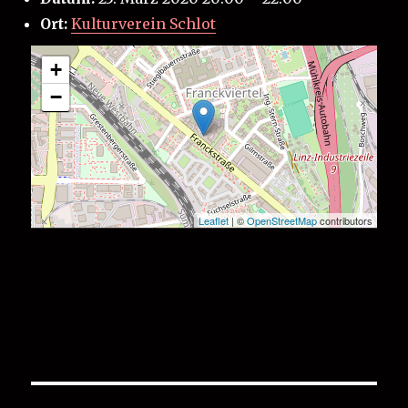
Ort:
Kulturverein Schlot
+
−
Leaflet
| ©
OpenStreetMap
contributors