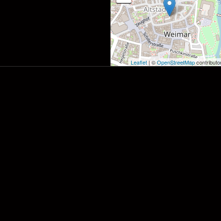
Leaflet
| ©
OpenStreetMap
contributo