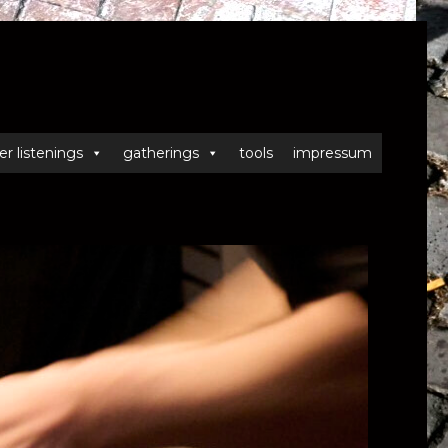
er listenings
gatherings
tools
impressum