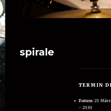
spirale
TERMIN D
Datum:
23. März
–
23:30