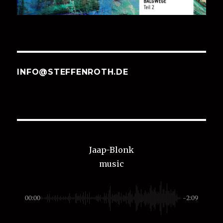
INFO@STEFFENROTH.DE
Jaap-Blonk
music
00:00
-2:09