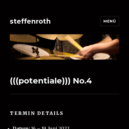
steffenroth
MENÜ
(((potentiale))) No.4
TERMIN DETAILS
Datum:
16
–
19. Juni 2022