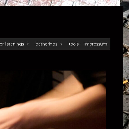
er listenings
gatherings
tools
impressum