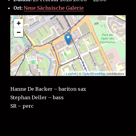
Ort:
Neue Sächsische Galerie
+
−
Leaflet
| ©
OpenStreetMap
contributors
Hanne De Backer – bariton sax
Stephan Deller – bass
SR – perc