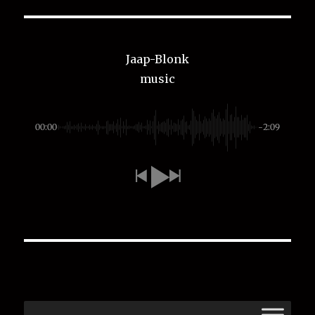
Jaap-Blonk
music
00:00
-2:09