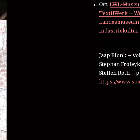
Ort:
LWL-Muse
TextilWerk – We
Landesmuseum 
Industriekultur
Jaap Blonk – vo
Stephan Froleyk
Steffen Roth – 
https://www.sou