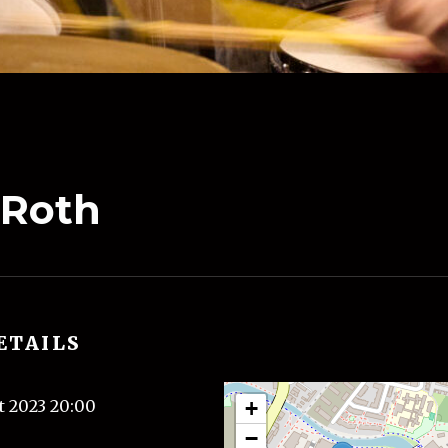
 Roth
ETAILS
t 2023 20:00
+
−