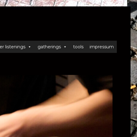
er listenings
gatherings
tools
impressum