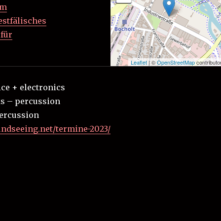
um
stfälisches
für
Leaflet
| ©
OpenStreetMap
contributo
ice + electronics
s – percussion
percussion
ndseeing.net/termine-2023/