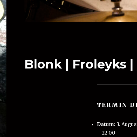
Blonk | Froleyks |
TERMIN D
Datum:
3. Augus
–
22:00