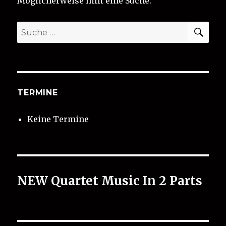
Möglicherweise hilft eine Suche.
SUC
Suche
nach:
TERMINE
Keine Termine
NEW Quartet Music In 2 Parts